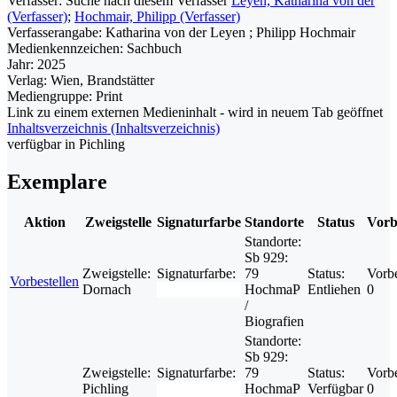
Verfasser:
Suche nach diesem Verfasser
Leyen, Katharina von der
(Verfasser)
;
Hochmair, Philipp (Verfasser)
Verfasserangabe:
Katharina von der Leyen ; Philipp Hochmair
Medienkennzeichen:
Sachbuch
Jahr:
2025
Verlag:
Wien, Brandstätter
Mediengruppe:
Print
Link zu einem externen Medieninhalt - wird in neuem Tab geöffnet
Inhaltsverzeichnis (Inhaltsverzeichnis)
verfügbar in Pichling
Exemplare
Aktion
Zweigstelle
Signaturfarbe
Standorte
Status
Vorb
Standorte:
Sb 929:
Zweigstelle:
Signaturfarbe:
79
Status:
Vorbe
Vorbestellen
Dornach
HochmaP
Entliehen
0
/
Biografien
Standorte:
Sb 929:
Zweigstelle:
Signaturfarbe:
79
Status:
Vorbe
Pichling
HochmaP
Verfügbar
0