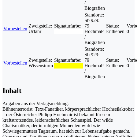
/
Biografien
Standorte:
Sb 929:
Zweigstelle:
Signaturfarbe:
79
Status:
Vorbe
Vorbestellen
Urfahr
HochmaP
Entliehen
0
/
Biografien
Standorte:
Sb 929:
Zweigstelle:
Signaturfarbe:
79
Status:
Vorbe
Vorbestellen
Wissensturm
HochmaP
Entliehen
0
/
Biografien
Inhalt
Angaben aus der Verlagsmeldung:
Bühnenterrorist, Text-Fanatiker, körpersprachlicher Hochseilakrobat
– der Österreicher Philipp Hochmair ist bekannt für sein
kraftstrotzendes, leidenschaftliches Schauspiel. Der wilde
Charismatiker, der in ruhigen Momenten wirkt wie
Schwiegermutters Tagtraum, hat sich zur Lebensaufgabe gemacht,
Grenzen und Traditionen neu zu definieren. Neben seinen Auftritten