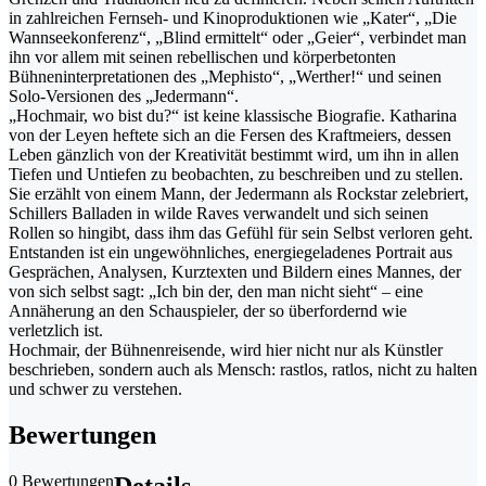
in zahlreichen Fernseh- und Kinoproduktionen wie „Kater“, „Die
Wannseekonferenz“, „Blind ermittelt“ oder „Geier“, verbindet man
ihn vor allem mit seinen rebellischen und körperbetonten
Bühneninterpretationen des „Mephisto“, „Werther!“ und seinen
Solo-Versionen des „Jedermann“.
„Hochmair, wo bist du?“ ist keine klassische Biografie. Katharina
von der Leyen heftete sich an die Fersen des Kraftmeiers, dessen
Leben gänzlich von der Kreativität bestimmt wird, um ihn in allen
Tiefen und Untiefen zu beobachten, zu beschreiben und zu stellen.
Sie erzählt von einem Mann, der Jedermann als Rockstar zelebriert,
Schillers Balladen in wilde Raves verwandelt und sich seinen
Rollen so hingibt, dass ihm das Gefühl für sein Selbst verloren geht.
Entstanden ist ein ungewöhnliches, energiegeladenes Portrait aus
Gesprächen, Analysen, Kurztexten und Bildern eines Mannes, der
von sich selbst sagt: „Ich bin der, den man nicht sieht“ – eine
Annäherung an den Schauspieler, der so überfordernd wie
verletzlich ist.
Hochmair, der Bühnenreisende, wird hier nicht nur als Künstler
beschrieben, sondern auch als Mensch: rastlos, ratlos, nicht zu halten
und schwer zu verstehen.
Bewertungen
0 Bewertungen
Details