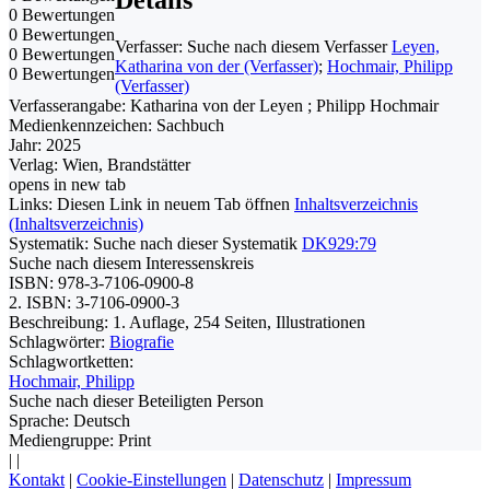
0 Bewertungen
0 Bewertungen
Verfasser:
Suche nach diesem Verfasser
Leyen,
0 Bewertungen
Katharina von der (Verfasser)
;
Hochmair, Philipp
0 Bewertungen
(Verfasser)
Verfasserangabe:
Katharina von der Leyen ; Philipp Hochmair
Medienkennzeichen:
Sachbuch
Jahr:
2025
Verlag:
Wien, Brandstätter
opens in new tab
Links:
Diesen Link in neuem Tab öffnen
Inhaltsverzeichnis
(Inhaltsverzeichnis)
Systematik:
Suche nach dieser Systematik
DK929:79
Suche nach diesem Interessenskreis
ISBN:
978-3-7106-0900-8
2. ISBN:
3-7106-0900-3
Beschreibung:
1. Auflage, 254 Seiten, Illustrationen
Schlagwörter:
Biografie
Schlagwortketten:
Hochmair, Philipp
Suche nach dieser Beteiligten Person
Sprache:
Deutsch
Mediengruppe:
Print
|
|
Kontakt
|
Cookie-Einstellungen
|
Datenschutz
|
Impressum