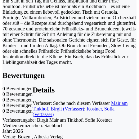
Ein Start in den Tag mit Genuss, Inspiration und einer Prise
Soulfood. Frühstücksliebe ist mehr als ein Kochbuch – es ist eine
Einladung zu einem liebevoll gedeckten Tisch mit Granola,
Porridge, Vollkornbroten, Aufstrichen und vielem mehr. Ob herzhaft
oder süß – die Rezepte sind durchgehend vegetarisch und glutenfrei.
70 gesunde und proteinreiche Frühstücks- und Brunchideen, jeweils
mit einer Schritt-für-Schritt-Anleitung für die Zubereitung mit und
ohne Thermomix. Die saisonalen Gerichte eignen sich für Gäste, für
Kinder – und für den Alltag. Ob Brunch mit Freunden, Slow Living
oder ein schnelles Frühstück: Frühstücksliebe bringt Food
Inspiration direkt in die Küche. Ein Buch, das das Frühstück zur
Lieblingsmahlzeit des Tages macht.
Bewertungen
0 Bewertungen
Details
0 Bewertungen
0 Bewertungen
Verfasser:
Suche nach diesem Verfasser
Mair am
0 Bewertungen
Tinkhof, Birgit (Verfasser)
;
Kostner, Sofia
0 Bewertungen
(Verfasser)
Verfasserangabe:
Birgit Mair am Tinkhof, Sofia Kostner
Medienkennzeichen:
Sachbuch
Jahr:
2026
Verlag:
Bozen , Athesia Verlag