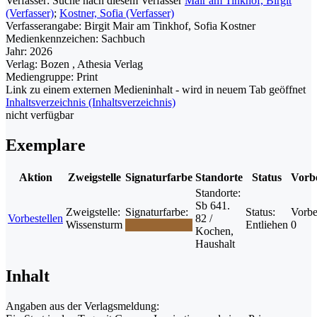
Verfasser:
Suche nach diesem Verfasser
Mair am Tinkhof, Birgit
(Verfasser)
;
Kostner, Sofia (Verfasser)
Verfasserangabe:
Birgit Mair am Tinkhof, Sofia Kostner
Medienkennzeichen:
Sachbuch
Jahr:
2026
Verlag:
Bozen , Athesia Verlag
Mediengruppe:
Print
Link zu einem externen Medieninhalt - wird in neuem Tab geöffnet
Inhaltsverzeichnis (Inhaltsverzeichnis)
nicht verfügbar
Exemplare
Aktion
Zweigstelle
Signaturfarbe
Standorte
Status
Vorbe
Standorte:
Sb 641.
Zweigstelle:
Signaturfarbe:
Status:
Vorbe
Vorbestellen
82 /
Wissensturm
Entliehen
0
Kochen,
Haushalt
Inhalt
Angaben aus der Verlagsmeldung: