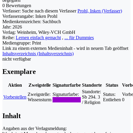
begegnen
0 Bewertungen
Verfasser:
Suche nach diesem Verfasser
Prohl, Inken (Verfasser)
Verfasserangabe:
Inken Prohl
Medienkennzeichen:
Sachbuch
Jahr:
2026
Verlag:
Weinheim, Wiley-VCH GmbH
Reihe:
Lernen einfach gemacht
,
... für Dummies
Mediengruppe:
Print
Link zu einem externen Medieninhalt - wird in neuem Tab geöffnet
Inhaltsverzeichnis (Inhaltsverzeichnis)
nicht verfügbar
Exemplare
Aktion
Zweigstelle
Signaturfarbe
Standorte
Status
Vorbe
Standorte:
Zweigstelle:
Signaturfarbe:
Status:
Vorbe
Vorbestellen
Sb 294. 3
Wissensturm
Entliehen
0
/ Religion
Inhalt
Angaben aus der Verlagsmeldung: