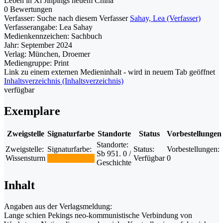
Leben in Xi Jinpings neuem China
0 Bewertungen
Verfasser:
Suche nach diesem Verfasser
Sahay, Lea (Verfasser)
Verfasserangabe:
Lea Sahay
Medienkennzeichen:
Sachbuch
Jahr:
September 2024
Verlag:
München, Droemer
Mediengruppe:
Print
Link zu einem externen Medieninhalt - wird in neuem Tab geöffnet
Inhaltsverzeichnis (Inhaltsverzeichnis)
verfügbar
Exemplare
Zweigstelle
Signaturfarbe
Standorte
Status
Vorbestellungen
Standorte:
Zweigstelle:
Signaturfarbe:
Status:
Vorbestellungen:
Sb 951. 0 /
Wissensturm
Verfügbar
0
Geschichte
Inhalt
Angaben aus der Verlagsmeldung:
Lange schien Pekings neo-kommunistische Verbindung von