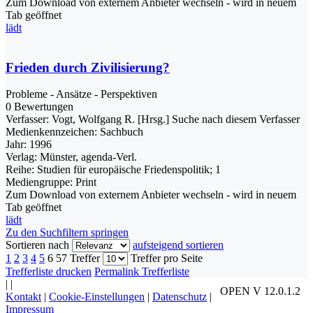
Zum Download von externem Anbieter wechseln - wird in neuem
Tab geöffnet
lädt
Frieden durch Zivilisierung?
Probleme - Ansätze - Perspektiven
0 Bewertungen
Verfasser:
Vogt, Wolfgang R. [Hrsg.]
Suche nach diesem Verfasser
Medienkennzeichen:
Sachbuch
Jahr:
1996
Verlag:
Münster, agenda-Verl.
Reihe:
Studien für europäische Friedenspolitik; 1
Mediengruppe:
Print
Zum Download von externem Anbieter wechseln - wird in neuem
Tab geöffnet
lädt
Zu den Suchfiltern springen
Sortieren nach
aufsteigend sortieren
1
2
3
4
5
6
57 Treffer
Treffer pro Seite
Trefferliste drucken
Permalink Trefferliste
|
|
OPEN V 12.0.1.2
Kontakt
|
Cookie-Einstellungen
|
Datenschutz
|
Impressum