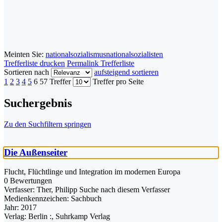
Meinten Sie:
nationalsozialismus
nationalsozialisten
Trefferliste drucken
Permalink Trefferliste
Sortieren nach
aufsteigend sortieren
1
2
3
4
5
6
57 Treffer
Treffer pro Seite
Suchergebnis
Zu den Suchfiltern springen
Die Außenseiter
Flucht, Flüchtlinge und Integration im modernen Europa
0 Bewertungen
Verfasser:
Ther, Philipp
Suche nach diesem Verfasser
Medienkennzeichen:
Sachbuch
Jahr:
2017
Verlag:
Berlin :, Suhrkamp Verlag