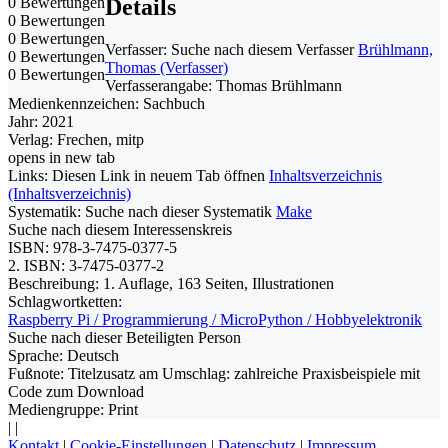
0 Bewertungen
Details
0 Bewertungen
0 Bewertungen
Verfasser:
Suche nach diesem Verfasser
Brühlmann,
0 Bewertungen
Thomas (Verfasser)
0 Bewertungen
Verfasserangabe:
Thomas Brühlmann
Medienkennzeichen:
Sachbuch
Jahr:
2021
Verlag:
Frechen, mitp
opens in new tab
Links:
Diesen Link in neuem Tab öffnen
Inhaltsverzeichnis
(Inhaltsverzeichnis)
Systematik:
Suche nach dieser Systematik
Make
Suche nach diesem Interessenskreis
ISBN:
978-3-7475-0377-5
2. ISBN:
3-7475-0377-2
Beschreibung:
1. Auflage, 163 Seiten, Illustrationen
Schlagwortketten:
Raspberry Pi / Programmierung / MicroPython / Hobbyelektronik
Suche nach dieser Beteiligten Person
Sprache:
Deutsch
Fußnote:
Titelzusatz am Umschlag: zahlreiche Praxisbeispiele mit
Code zum Download
Mediengruppe:
Print
|
|
Kontakt
|
Cookie-Einstellungen
|
Datenschutz
|
Impressum