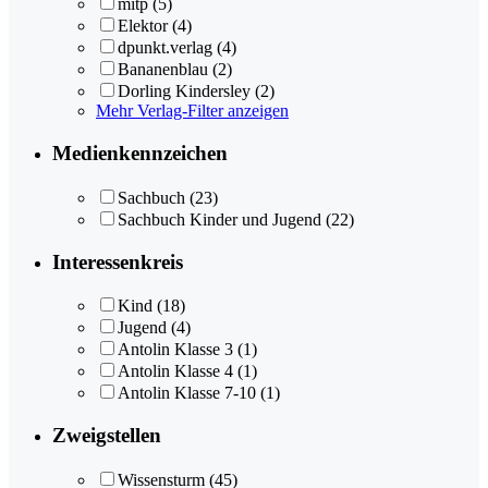
mitp
(5)
Elektor
(4)
dpunkt.verlag
(4)
Bananenblau
(2)
Dorling Kindersley
(2)
Mehr Verlag-Filter anzeigen
Medienkennzeichen
Sachbuch
(23)
Sachbuch Kinder und Jugend
(22)
Interessenkreis
Kind
(18)
Jugend
(4)
Antolin Klasse 3
(1)
Antolin Klasse 4
(1)
Antolin Klasse 7-10
(1)
Zweigstellen
Wissensturm
(45)