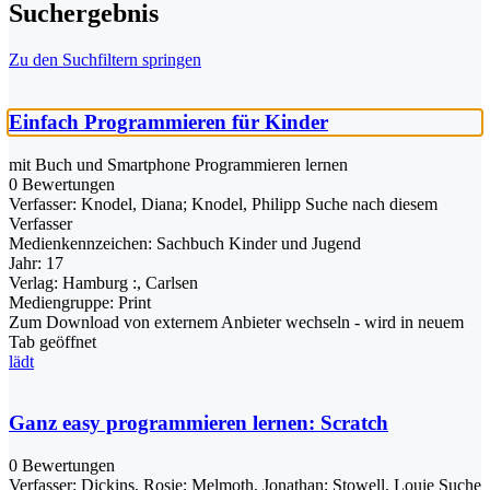
Suchergebnis
Zu den Suchfiltern springen
Einfach Programmieren für Kinder
mit Buch und Smartphone Programmieren lernen
0 Bewertungen
Verfasser:
Knodel, Diana
;
Knodel, Philipp
Suche nach diesem
Verfasser
Medienkennzeichen:
Sachbuch Kinder und Jugend
Jahr:
17
Verlag:
Hamburg :, Carlsen
Mediengruppe:
Print
Zum Download von externem Anbieter wechseln - wird in neuem
Tab geöffnet
lädt
Ganz easy programmieren lernen: Scratch
0 Bewertungen
Verfasser:
Dickins, Rosie
;
Melmoth, Jonathan
;
Stowell, Louie
Suche