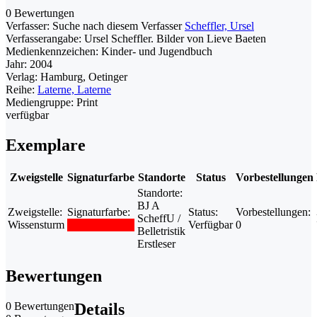
0 Bewertungen
Verfasser:
Suche nach diesem Verfasser
Scheffler, Ursel
Verfasserangabe:
Ursel Scheffler. Bilder von Lieve Baeten
Medienkennzeichen:
Kinder- und Jugendbuch
Jahr:
2004
Verlag:
Hamburg, Oetinger
Reihe:
Laterne, Laterne
Mediengruppe:
Print
verfügbar
Exemplare
Zweigstelle
Signaturfarbe
Standorte
Status
Vorbestellungen
Standorte:
BJ A
Zweigstelle:
Signaturfarbe:
Status:
Vorbestellungen:
ScheffU /
Wissensturm
Verfügbar
0
Belletristik
Erstleser
Bewertungen
0 Bewertungen
Details