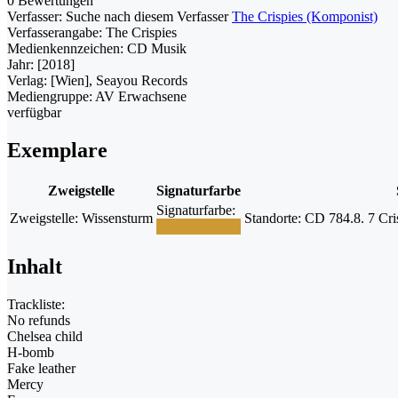
0 Bewertungen
Verfasser:
Suche nach diesem Verfasser
The Crispies (Komponist)
Verfasserangabe:
The Crispies
Medienkennzeichen:
CD Musik
Jahr:
[2018]
Verlag:
[Wien], Seayou Records
Mediengruppe:
AV Erwachsene
verfügbar
Exemplare
Zweigstelle
Signaturfarbe
Signaturfarbe:
Zweigstelle:
Wissensturm
Standorte:
CD 784.8. 7 Cr
Inhalt
Trackliste:
No refunds
Chelsea child
H-bomb
Fake leather
Mercy