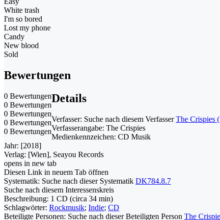
Easy
White trash
I'm so bored
Lost my phone
Candy
New blood
Sold
Bewertungen
0 Bewertungen
Details
0 Bewertungen
0 Bewertungen
Verfasser:
Suche nach diesem Verfasser
The Crispies 
0 Bewertungen
Verfasserangabe:
The Crispies
0 Bewertungen
Medienkennzeichen:
CD Musik
Jahr:
[2018]
Verlag:
[Wien], Seayou Records
opens in new tab
Diesen Link in neuem Tab öffnen
Systematik:
Suche nach dieser Systematik
DK784.8.7
Suche nach diesem Interessenskreis
Beschreibung:
1 CD (circa 34 min)
Schlagwörter:
Rockmusik
;
Indie
;
CD
Beteiligte Personen:
Suche nach dieser Beteiligten Person
The Crispi