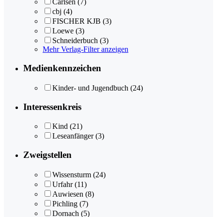
Carlsen
(7)
cbj
(4)
FISCHER KJB
(3)
Loewe
(3)
Schneiderbuch
(3)
Mehr Verlag-Filter anzeigen
Medienkennzeichen
Kinder- und Jugendbuch
(24)
Interessenkreis
Kind
(21)
Leseanfänger
(3)
Zweigstellen
Wissensturm
(24)
Urfahr
(11)
Auwiesen
(8)
Pichling
(7)
Dornach
(5)