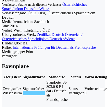
0 Bewertungen
Verfasser:
Suche nach diesem Verfasser
Österreichisches
Sprachdiplom Deutsch <Wien>
Verfasserangabe:
ÖSD. Hrsg.: Österreichisches Sprachdiplom
Deutsch
Medienkennzeichen:
Sachbuch
Jahr:
2014
Verlag:
Wien ; Klagenfurt, ÖSD
Übergeordnetes Werk:
Zertifikat Deutsch Österreich /
Österreichisches Sprachdiplom Deutsch <Wien>
Bandangabe:
B1.
Reihe:
Internationale Prüfungen für Deutsch als Fremdsprache
Mediengruppe:
Print
verfügbar
Exemplare
Zweigstelle
Signaturfarbe
Standorte
Status
Vorbestellun
Standorte:
Sb
803.0-9 B1
Zweigstelle:
Signaturfarbe:
Status:
Vorbestellunge
daf / Deutsch
Wissensturm
Verfügbar
0
als
Fremdsprache