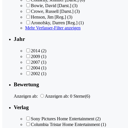
Bowie, David [Darst.]
(3)
Crowe, Russell [Darst.]
(3)
Henson, Jim [Reg.]
(3)
Aronofsky, Darren [Reg.]
(1)
Mehr Verfasser-Filter anzeigen
Jahr
2014
(2)
2009
(1)
2007
(1)
2004
(1)
2002
(1)
Bewertung
Anzeigen ab:
Anzeigen ab: 0 Sterne
(6)
Verlag
Sony Pictures Home Entertainment
(2)
Columbia Tristar Home Entertainment
(1)