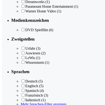
Dreamworks
(1)
Paramount Home Entertainment
(1)
Warner Home Video
(1)
Medienkennzeichen
DVD Spielfilm
(6)
Zweigstellen
Urfahr
(3)
Auwiesen
(2)
LeWis
(1)
Wissensturm
(1)
Sprachen
Deutsch
(5)
Englisch
(5)
Spanisch
(4)
Französisch
(3)
Italienisch
(1)
Mehr Sprachen-Filter anzeigen