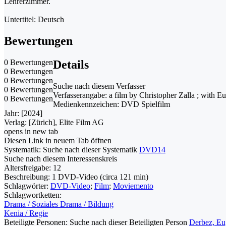
Lehrerzimmer.
Untertitel: Deutsch
Bewertungen
0 Bewertungen
Details
0 Bewertungen
0 Bewertungen
Suche nach diesem Verfasser
0 Bewertungen
Verfasserangabe:
a film by Christopher Zalla ; with E
0 Bewertungen
Medienkennzeichen:
DVD Spielfilm
Jahr:
[2024]
Verlag:
[Zürich], Elite Film AG
opens in new tab
Diesen Link in neuem Tab öffnen
Systematik:
Suche nach dieser Systematik
DVD14
Suche nach diesem Interessenskreis
Altersfreigabe:
12
Beschreibung:
1 DVD-Video (circa 121 min)
Schlagwörter:
DVD-Video
;
Film
;
Moviemento
Schlagwortketten:
Drama / Soziales Drama / Bildung
Kenia / Regie
Beteiligte Personen:
Suche nach dieser Beteiligten Person
Derbez, Eu