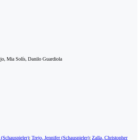
ejo, Mia Solís, Danilo Guardiola
 (Schauspieler)
;
Trejo, Jennifer (Schauspieler)
;
Zalla, Christopher