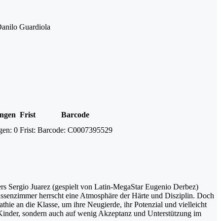
 Danilo Guardiola
ungen
Frist
Barcode
gen:
0
Frist:
Barcode:
C0007395529
rers Sergio Juarez (gespielt von Latin-MegaStar Eugenio Derbez)
lassenzimmer herrscht eine Atmosphäre der Härte und Disziplin. Doch
hie an die Klasse, um ihre Neugierde, ihr Potenzial und vielleicht
er Kinder, sondern auch auf wenig Akzeptanz und Unterstützung im