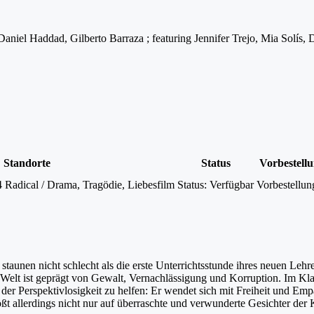
Daniel Haddad, Gilberto Barraza ; featuring Jennifer Trejo, Mia Solís,
Standorte
Status
Vorbestell
adical / Drama, Tragödie, Liebesfilm
Status:
Verfügbar
Vorbestellun
taunen nicht schlecht als die erste Unterrichtsstunde ihres neuen Leh
e Welt ist geprägt von Gewalt, Vernachlässigung und Korruption. Im K
r Perspektivlosigkeit zu helfen: Er wendet sich mit Freiheit und Empat
tößt allerdings nicht nur auf überraschte und verwunderte Gesichter d