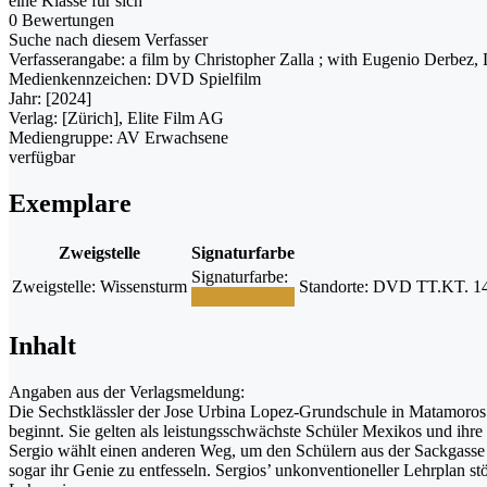
eine Klasse für sich
0 Bewertungen
Suche nach diesem Verfasser
Verfasserangabe:
a film by Christopher Zalla ; with Eugenio Derbez, 
Medienkennzeichen:
DVD Spielfilm
Jahr:
[2024]
Verlag:
[Zürich], Elite Film AG
Mediengruppe:
AV Erwachsene
verfügbar
Exemplare
Zweigstelle
Signaturfarbe
Signaturfarbe:
Zweigstelle:
Wissensturm
Standorte:
DVD TT.KT. 14 R
Inhalt
Angaben aus der Verlagsmeldung:
Die Sechstklässler der Jose Urbina Lopez-Grundschule in Matamoros s
beginnt. Sie gelten als leistungsschwächste Schüler Mexikos und ihr
Sergio wählt einen anderen Weg, um den Schülern aus der Sackgasse de
sogar ihr Genie zu entfesseln. Sergios’ unkonventioneller Lehrplan s