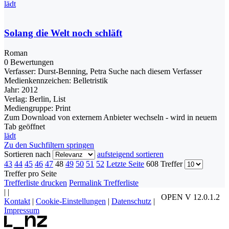
lädt
Solang die Welt noch schläft
Roman
0 Bewertungen
Verfasser:
Durst-Benning, Petra
Suche nach diesem Verfasser
Medienkennzeichen:
Belletristik
Jahr:
2012
Verlag:
Berlin, List
Mediengruppe:
Print
Zum Download von externem Anbieter wechseln - wird in neuem
Tab geöffnet
lädt
Zu den Suchfiltern springen
Sortieren nach
aufsteigend sortieren
43
44
45
46
47
48
49
50
51
52
Letzte Seite
608 Treffer
Treffer pro Seite
Trefferliste drucken
Permalink Trefferliste
|
|
OPEN V 12.0.1.2
Kontakt
|
Cookie-Einstellungen
|
Datenschutz
|
Impressum