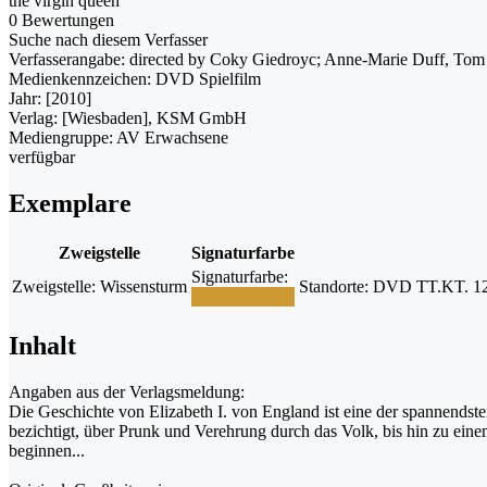
the virgin queen
0 Bewertungen
Suche nach diesem Verfasser
Verfasserangabe:
directed by Coky Giedroyc; Anne-Marie Duff, To
Medienkennzeichen:
DVD Spielfilm
Jahr:
[2010]
Verlag:
[Wiesbaden], KSM GmbH
Mediengruppe:
AV Erwachsene
verfügbar
Exemplare
Zweigstelle
Signaturfarbe
Signaturfarbe:
Zweigstelle:
Wissensturm
Standorte:
DVD TT.KT. 12 E
Inhalt
Angaben aus der Verlagsmeldung:
Die Geschichte von Elizabeth I. von England ist eine der spannendst
bezichtigt, über Prunk und Verehrung durch das Volk, bis hin zu ein
beginnen...