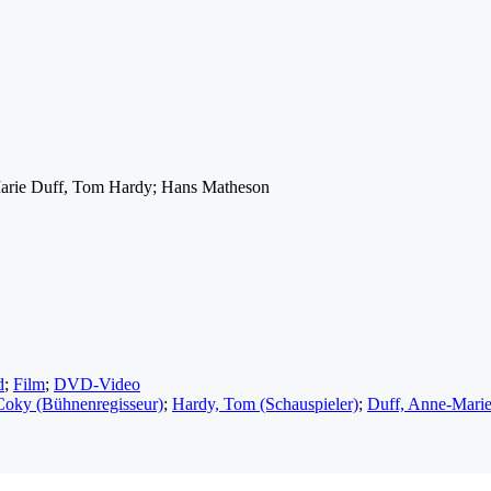
arie Duff, Tom Hardy; Hans Matheson
d
;
Film
;
DVD-Video
Coky (Bühnenregisseur)
;
Hardy, Tom (Schauspieler)
;
Duff, Anne-Marie