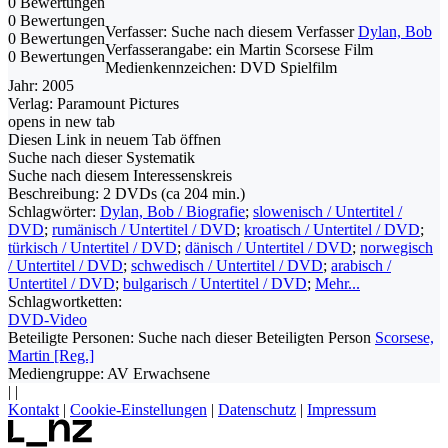
0 Bewertungen
0 Bewertungen
Verfasser:
Suche nach diesem Verfasser
Dylan, Bob
0 Bewertungen
Verfasserangabe:
ein Martin Scorsese Film
0 Bewertungen
Medienkennzeichen:
DVD Spielfilm
Jahr:
2005
Verlag:
Paramount Pictures
opens in new tab
Diesen Link in neuem Tab öffnen
Suche nach dieser Systematik
Suche nach diesem Interessenskreis
Beschreibung:
2 DVDs (ca 204 min.)
Schlagwörter:
Dylan, Bob / Biografie
;
slowenisch / Untertitel /
DVD
;
rumänisch / Untertitel / DVD
;
kroatisch / Untertitel / DVD
;
türkisch / Untertitel / DVD
;
dänisch / Untertitel / DVD
;
norwegisch
/ Untertitel / DVD
;
schwedisch / Untertitel / DVD
;
arabisch /
Untertitel / DVD
;
bulgarisch / Untertitel / DVD
;
Mehr...
Schlagwortketten:
DVD-Video
Beteiligte Personen:
Suche nach dieser Beteiligten Person
Scorsese,
Martin [Reg.]
Mediengruppe:
AV Erwachsene
|
|
Kontakt
|
Cookie-Einstellungen
|
Datenschutz
|
Impressum