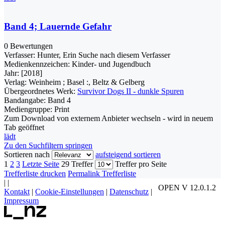
Band 4; Lauernde Gefahr
0 Bewertungen
Verfasser:
Hunter, Erin
Suche nach diesem Verfasser
Medienkennzeichen:
Kinder- und Jugendbuch
Jahr:
[2018]
Verlag:
Weinheim ; Basel :, Beltz & Gelberg
Übergeordnetes Werk:
Survivor Dogs II - dunkle Spuren
Bandangabe:
Band 4
Mediengruppe:
Print
Zum Download von externem Anbieter wechseln - wird in neuem
Tab geöffnet
lädt
Zu den Suchfiltern springen
Sortieren nach
aufsteigend sortieren
1
2
3
Letzte Seite
29 Treffer
Treffer pro Seite
Trefferliste drucken
Permalink Trefferliste
|
|
OPEN V 12.0.1.2
Kontakt
|
Cookie-Einstellungen
|
Datenschutz
|
Impressum