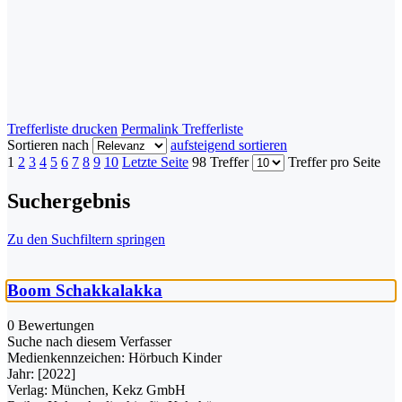
Trefferliste drucken
Permalink Trefferliste
Sortieren nach
aufsteigend sortieren
1
2
3
4
5
6
7
8
9
10
Letzte Seite
98 Treffer
Treffer pro Seite
Suchergebnis
Zu den Suchfiltern springen
Boom Schakkalakka
0 Bewertungen
Suche nach diesem Verfasser
Medienkennzeichen:
Hörbuch Kinder
Jahr:
[2022]
Verlag:
München, Kekz GmbH