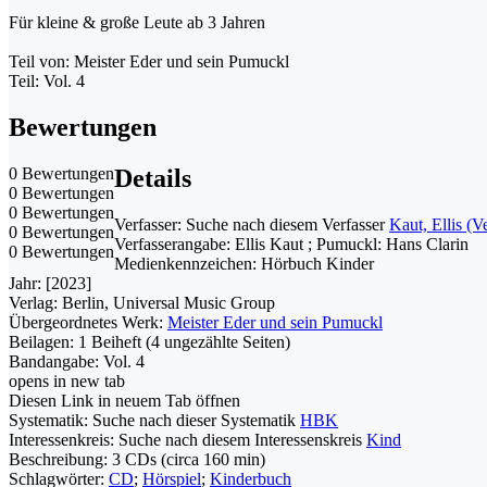
Für kleine & große Leute ab 3 Jahren
Teil von: Meister Eder und sein Pumuckl
Teil: Vol. 4
Bewertungen
0 Bewertungen
Details
0 Bewertungen
0 Bewertungen
Verfasser:
Suche nach diesem Verfasser
Kaut, Ellis (V
0 Bewertungen
Verfasserangabe:
Ellis Kaut ; Pumuckl: Hans Clarin
0 Bewertungen
Medienkennzeichen:
Hörbuch Kinder
Jahr:
[2023]
Verlag:
Berlin, Universal Music Group
Übergeordnetes Werk:
Meister Eder und sein Pumuckl
Beilagen:
1 Beiheft (4 ungezählte Seiten)
Bandangabe:
Vol. 4
opens in new tab
Diesen Link in neuem Tab öffnen
Systematik:
Suche nach dieser Systematik
HBK
Interessenkreis:
Suche nach diesem Interessenskreis
Kind
Beschreibung:
3 CDs (circa 160 min)
Schlagwörter:
CD
;
Hörspiel
;
Kinderbuch