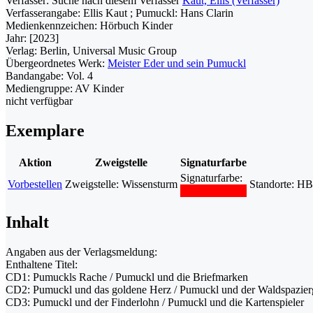
Verfasser:
Suche nach diesem Verfasser
Kaut, Ellis (Verfasser)
Verfasserangabe:
Ellis Kaut ; Pumuckl: Hans Clarin
Medienkennzeichen:
Hörbuch Kinder
Jahr:
[2023]
Verlag:
Berlin, Universal Music Group
Übergeordnetes Werk:
Meister Eder und sein Pumuckl
Bandangabe:
Vol. 4
Mediengruppe:
AV Kinder
nicht verfügbar
Exemplare
Aktion
Zweigstelle
Signaturfarbe
Signaturfarbe:
Vorbestellen
Zweigstelle:
Wissensturm
Standorte:
HBK
Inhalt
Angaben aus der Verlagsmeldung:
Enthaltene Titel:
CD1: Pumuckls Rache / Pumuckl und die Briefmarken
CD2: Pumuckl und das goldene Herz / Pumuckl und der Waldspazie
CD3: Pumuckl und der Finderlohn / Pumuckl und die Kartenspieler