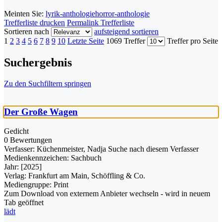
Meinten Sie:
lyrik-anthologie
horror-anthologie
Trefferliste drucken
Permalink Trefferliste
Sortieren nach
aufsteigend sortieren
1
2
3
4
5
6
7
8
9
10
Letzte Seite
1069 Treffer
Treffer pro Seite
Suchergebnis
Zu den Suchfiltern springen
Der Große Wagen
Gedicht
0 Bewertungen
Verfasser:
Küchenmeister, Nadja
Suche nach diesem Verfasser
Medienkennzeichen:
Sachbuch
Jahr:
[2025]
Verlag:
Frankfurt am Main, Schöffling & Co.
Mediengruppe:
Print
Zum Download von externem Anbieter wechseln - wird in neuem
Tab geöffnet
lädt