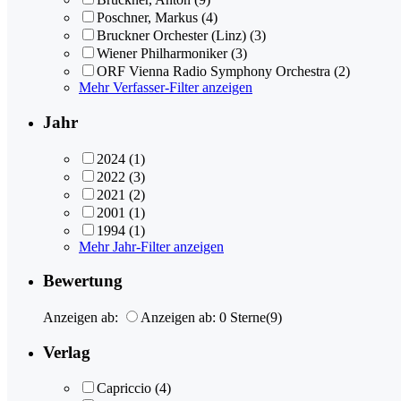
Poschner, Markus
(4)
Bruckner Orchester (Linz)
(3)
Wiener Philharmoniker
(3)
ORF Vienna Radio Symphony Orchestra
(2)
Mehr Verfasser-Filter anzeigen
Jahr
2024
(1)
2022
(3)
2021
(2)
2001
(1)
1994
(1)
Mehr Jahr-Filter anzeigen
Bewertung
Anzeigen ab:
Anzeigen ab: 0 Sterne
(9)
Verlag
Capriccio
(4)