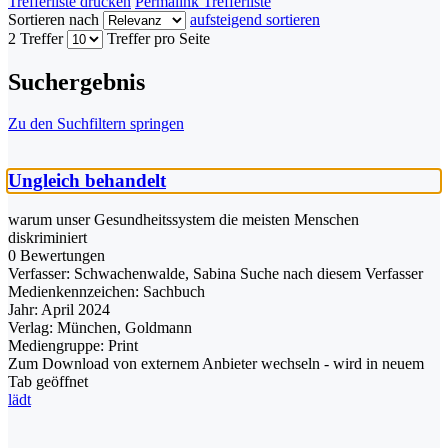
Trefferliste drucken
Permalink Trefferliste
Sortieren nach
aufsteigend sortieren
2 Treffer
Treffer pro Seite
Suchergebnis
Zu den Suchfiltern springen
Ungleich behandelt
warum unser Gesundheitssystem die meisten Menschen
diskriminiert
0 Bewertungen
Verfasser:
Schwachenwalde, Sabina
Suche nach diesem Verfasser
Medienkennzeichen:
Sachbuch
Jahr:
April 2024
Verlag:
München, Goldmann
Mediengruppe:
Print
Zum Download von externem Anbieter wechseln - wird in neuem
Tab geöffnet
lädt