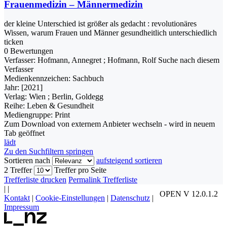
Frauenmedizin – Männermedizin
der kleine Unterschied ist größer als gedacht : revolutionäres
Wissen, warum Frauen und Männer gesundheitlich unterschiedlich
ticken
0 Bewertungen
Verfasser:
Hofmann, Annegret
;
Hofmann, Rolf
Suche nach diesem
Verfasser
Medienkennzeichen:
Sachbuch
Jahr:
[2021]
Verlag:
Wien ; Berlin, Goldegg
Reihe:
Leben & Gesundheit
Mediengruppe:
Print
Zum Download von externem Anbieter wechseln - wird in neuem
Tab geöffnet
lädt
Zu den Suchfiltern springen
Sortieren nach
aufsteigend sortieren
2 Treffer
Treffer pro Seite
Trefferliste drucken
Permalink Trefferliste
|
|
OPEN V 12.0.1.2
Kontakt
|
Cookie-Einstellungen
|
Datenschutz
|
Impressum