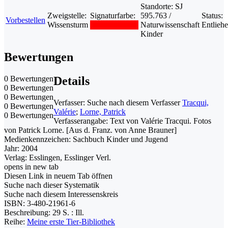
Standorte:
SJ
Zweigstelle:
Signaturfarbe:
595.763 /
Status:
Vorbestellen
Wissensturm
Naturwissenschaft
Entlieh
Kinder
Bewertungen
0 Bewertungen
Details
0 Bewertungen
0 Bewertungen
Verfasser:
Suche nach diesem Verfasser
Tracqui,
0 Bewertungen
Valérie
;
Lorne, Patrick
0 Bewertungen
Verfasserangabe:
Text von Valérie Tracqui. Fotos
von Patrick Lorne. [Aus d. Franz. von Anne Brauner]
Medienkennzeichen:
Sachbuch Kinder und Jugend
Jahr:
2004
Verlag:
Esslingen, Esslinger Verl.
opens in new tab
Diesen Link in neuem Tab öffnen
Suche nach dieser Systematik
Suche nach diesem Interessenskreis
ISBN:
3-480-21961-6
Beschreibung:
29 S. : Ill.
Reihe:
Meine erste Tier-Bibliothek