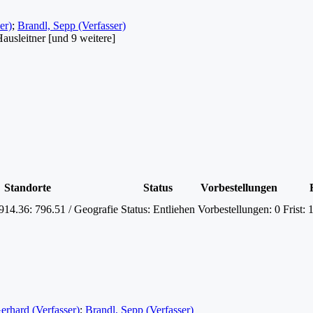
er)
;
Brandl, Sepp (Verfasser)
usleitner [und 9 weitere]
Standorte
Status
Vorbestellungen
914.36: 796.51 / Geografie
Status:
Entliehen
Vorbestellungen:
0
Frist:
rhard (Verfasser)
;
Brandl, Sepp (Verfasser)