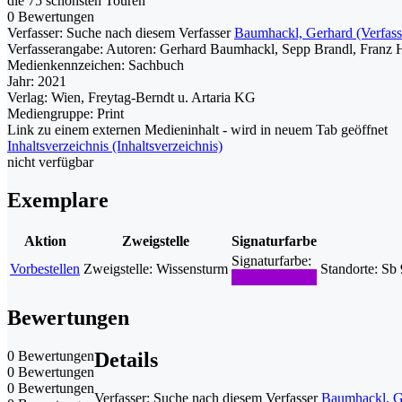
die 75 schönsten Touren
0 Bewertungen
Verfasser:
Suche nach diesem Verfasser
Baumhackl, Gerhard (Verfass
Verfasserangabe:
Autoren: Gerhard Baumhackl, Sepp Brandl, Franz Ha
Medienkennzeichen:
Sachbuch
Jahr:
2021
Verlag:
Wien, Freytag-Berndt u. Artaria KG
Mediengruppe:
Print
Link zu einem externen Medieninhalt - wird in neuem Tab geöffnet
Inhaltsverzeichnis (Inhaltsverzeichnis)
nicht verfügbar
Exemplare
Aktion
Zweigstelle
Signaturfarbe
Signaturfarbe:
Vorbestellen
Zweigstelle:
Wissensturm
Standorte:
Sb 
Bewertungen
0 Bewertungen
Details
0 Bewertungen
0 Bewertungen
Verfasser:
Suche nach diesem Verfasser
Baumhackl, Ge