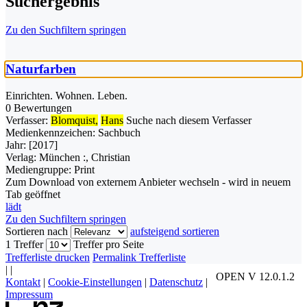
Suchergebnis
Zu den Suchfiltern springen
Naturfarben
Einrichten. Wohnen. Leben.
0 Bewertungen
Verfasser:
Blomquist,
Hans
Suche nach diesem Verfasser
Medienkennzeichen:
Sachbuch
Jahr:
[2017]
Verlag:
München :, Christian
Mediengruppe:
Print
Zum Download von externem Anbieter wechseln - wird in neuem
Tab geöffnet
lädt
Zu den Suchfiltern springen
Sortieren nach
aufsteigend sortieren
1 Treffer
Treffer pro Seite
Trefferliste drucken
Permalink Trefferliste
|
|
OPEN V 12.0.1.2
Kontakt
|
Cookie-Einstellungen
|
Datenschutz
|
Impressum