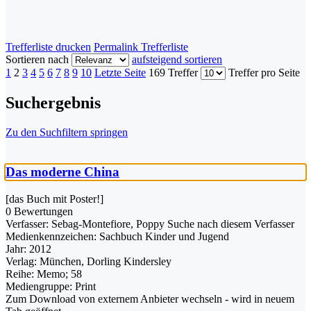
Trefferliste drucken
Permalink Trefferliste
Sortieren nach
aufsteigend sortieren
1
2
3
4
5
6
7
8
9
10
Letzte Seite
169 Treffer
Treffer pro Seite
Suchergebnis
Zu den Suchfiltern springen
Das moderne China
[das Buch mit Poster!]
0 Bewertungen
Verfasser:
Sebag-Montefiore, Poppy
Suche nach diesem Verfasser
Medienkennzeichen:
Sachbuch Kinder und Jugend
Jahr:
2012
Verlag:
München, Dorling Kindersley
Reihe:
Memo; 58
Mediengruppe:
Print
Zum Download von externem Anbieter wechseln - wird in neuem