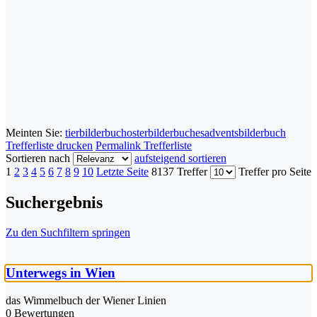
Meinten Sie:
tierbilderbuch
osterbilderbuches
adventsbilderbuch
Trefferliste drucken
Permalink Trefferliste
Sortieren nach
aufsteigend sortieren
1
2
3
4
5
6
7
8
9
10
Letzte Seite
8137 Treffer
Treffer pro Seite
Suchergebnis
Zu den Suchfiltern springen
Unterwegs in Wien
das Wimmelbuch der Wiener Linien
0 Bewertungen