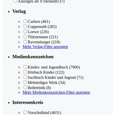
Anzeigen ab: 0 Sterne
(8137)
Verlag
Carlsen
(461)
Coppenrath
(285)
Loewe
(226)
Thienemann
(221)
Ravensburger
(218)
Mehr Verlag-Filter anzeigen
Medienkennzeichen
Kinder- und Jugendbuch
(7900)
Hörbuch Kinder
(122)
Sachbuch Kinder und Jugend
(71)
Mehrteiliges Werk
(34)
Belletristik
(8)
Mehr Medienkennzeichen-Filter anzeigen
Interessenkreis
Vorschulkind
(4631)