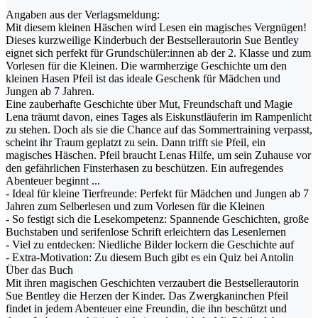
Angaben aus der Verlagsmeldung:
Mit diesem kleinen Häschen wird Lesen ein magisches Vergnügen!
Dieses kurzweilige Kinderbuch der Bestsellerautorin Sue Bentley
eignet sich perfekt für Grundschüler:innen ab der 2. Klasse und zum
Vorlesen für die Kleinen. Die warmherzige Geschichte um den
kleinen Hasen Pfeil ist das ideale Geschenk für Mädchen und
Jungen ab 7 Jahren.
Eine zauberhafte Geschichte über Mut, Freundschaft und Magie
Lena träumt davon, eines Tages als Eiskunstläuferin im Rampenlicht
zu stehen. Doch als sie die Chance auf das Sommertraining verpasst,
scheint ihr Traum geplatzt zu sein. Dann trifft sie Pfeil, ein
magisches Häschen. Pfeil braucht Lenas Hilfe, um sein Zuhause vor
den gefährlichen Finsterhasen zu beschützen. Ein aufregendes
Abenteuer beginnt ...
- Ideal für kleine Tierfreunde: Perfekt für Mädchen und Jungen ab 7
Jahren zum Selberlesen und zum Vorlesen für die Kleinen
- So festigt sich die Lesekompetenz: Spannende Geschichten, große
Buchstaben und serifenlose Schrift erleichtern das Lesenlernen
- Viel zu entdecken: Niedliche Bilder lockern die Geschichte auf
- Extra-Motivation: Zu diesem Buch gibt es ein Quiz bei Antolin
Über das Buch
Mit ihren magischen Geschichten verzaubert die Bestsellerautorin
Sue Bentley die Herzen der Kinder. Das Zwergkaninchen Pfeil
findet in jedem Abenteuer eine Freundin, die ihn beschützt und