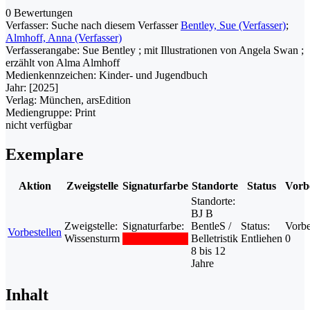
0 Bewertungen
Verfasser:
Suche nach diesem Verfasser
Bentley, Sue (Verfasser)
;
Almhoff, Anna (Verfasser)
Verfasserangabe:
Sue Bentley ; mit Illustrationen von Angela Swan ;
erzählt von Alma Almhoff
Medienkennzeichen:
Kinder- und Jugendbuch
Jahr:
[2025]
Verlag:
München, arsEdition
Mediengruppe:
Print
nicht verfügbar
Exemplare
Aktion
Zweigstelle
Signaturfarbe
Standorte
Status
Vorb
Standorte:
BJ B
Zweigstelle:
Signaturfarbe:
BentleS /
Status:
Vorbe
Vorbestellen
Wissensturm
Belletristik
Entliehen
0
8 bis 12
Jahre
Inhalt