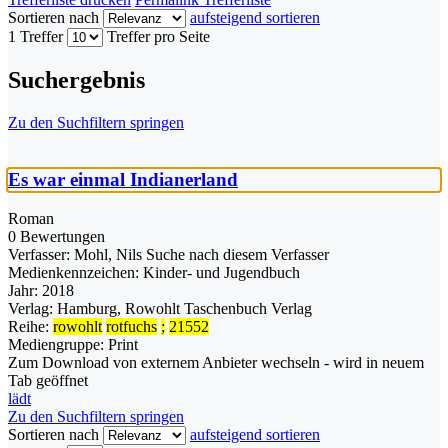
Sortieren nach
aufsteigend sortieren
1 Treffer
Treffer pro Seite
Suchergebnis
Zu den Suchfiltern springen
Es war einmal Indianerland
Roman
0 Bewertungen
Verfasser:
Mohl, Nils
Suche nach diesem Verfasser
Medienkennzeichen:
Kinder- und Jugendbuch
Jahr:
2018
Verlag:
Hamburg, Rowohlt Taschenbuch Verlag
Reihe:
rowohlt
rotfuchs
;
21552
Mediengruppe:
Print
Zum Download von externem Anbieter wechseln - wird in neuem
Tab geöffnet
lädt
Zu den Suchfiltern springen
Sortieren nach
aufsteigend sortieren