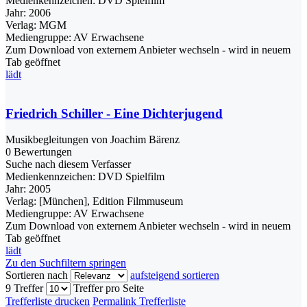
Medienkennzeichen:
DVD Spielfilm
Jahr:
2006
Verlag:
MGM
Mediengruppe:
AV Erwachsene
Zum Download von externem Anbieter wechseln - wird in neuem
Tab geöffnet
lädt
Friedrich Schiller - Eine Dichterjugend
Musikbegleitungen von Joachim Bärenz
0 Bewertungen
Suche nach diesem Verfasser
Medienkennzeichen:
DVD Spielfilm
Jahr:
2005
Verlag:
[München], Edition Filmmuseum
Mediengruppe:
AV Erwachsene
Zum Download von externem Anbieter wechseln - wird in neuem
Tab geöffnet
lädt
Zu den Suchfiltern springen
Sortieren nach
aufsteigend sortieren
9 Treffer
Treffer pro Seite
Trefferliste drucken
Permalink Trefferliste