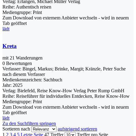
Verlag:
Erlangen, Michael Müller Verlag
Reihe:
Authentisch reisen
Mediengruppe:
Print
Zum Download von externem Anbieter wechseln - wird in neuem
Tab geöffnet
lädt
Kreta
mit 21 Wanderungen
0 Bewertungen
Verfasser:
Bingel, Markus
;
Brinke, Margit
;
Kränzle, Peter
Suche
nach diesem Verfasser
Medienkennzeichen:
Sachbuch
Jahr:
2025
Verlag:
Bielefeld, Reise Know-How Verlag Peter Rump GmbH
Reihe:
Reiseführer für individuelles Entdecken, Reise Know-How
Mediengruppe:
Print
Zum Download von externem Anbieter wechseln - wird in neuem
Tab geöffnet
lädt
Zu den Suchfiltern springen
Sortieren nach
aufsteigend sortieren
1
2
3
4
5
Letzte Seite
47 Treffer
Treffer pro Seite