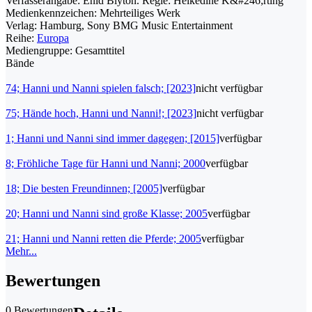
Verfasserangabe:
Enid Blyton. Regie: Heikedine K&#246;rting
Medienkennzeichen:
Mehrteiliges Werk
Verlag:
Hamburg, Sony BMG Music Entertainment
Reihe:
Europa
Mediengruppe:
Gesamttitel
Bände
74; Hanni und Nanni spielen falsch; [2023]
nicht verfügbar
75; Hände hoch, Hanni und Nanni!; [2023]
nicht verfügbar
1; Hanni und Nanni sind immer dagegen; [2015]
verfügbar
8; Fröhliche Tage für Hanni und Nanni; 2000
verfügbar
18; Die besten Freundinnen; [2005]
verfügbar
20; Hanni und Nanni sind große Klasse; 2005
verfügbar
21; Hanni und Nanni retten die Pferde; 2005
verfügbar
Mehr...
Bewertungen
0 Bewertungen