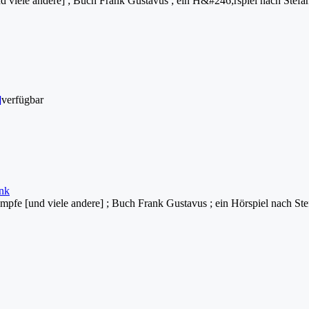
 viele andere] ; Buch Frank Gustavus ; ein H&#246;rspiel nach Stefa
]
verfügbar
ank
pfe [und viele andere] ; Buch Frank Gustavus ; ein Hörspiel nach St