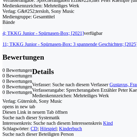
Verfasserangabe:
Sprecherangaben Erz&#228;hler Peter Kaempfe [und
Medienkennzeichen:
Mehrteiliges Werk
Verlag:
G&#252;tersloh, Sony Music
Mediengruppe:
Gesamttitel
Bände
4; TKKG Junior - Spürnasen-Box; [2021]
verfügbar
11; TKKG Junior - Spürnasen-Box: 3 spannende Geschichten; [2025
Bewertungen
0 Bewertungen
Details
0 Bewertungen
0 Bewertungen
Verfasser:
Suche nach diesem Verfasser
Gustavus, Fr
0 Bewertungen
Verfasserangabe:
Sprecherangaben Erzähler Peter Kaem
0 Bewertungen
Medienkennzeichen:
Mehrteiliges Werk
Verlag:
Gütersloh, Sony Music
opens in new tab
Diesen Link in neuem Tab öffnen
Suche nach dieser Systematik
Interessenkreis:
Suche nach diesem Interessenskreis
Kind
Schlagwörter:
CD
;
Hörspiel
;
Kinderbuch
Suche nach dieser Beteiligten Person