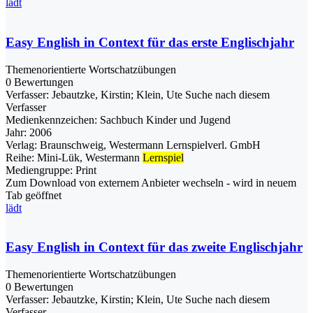
lädt
Easy English in Context für das erste Englischjahr
Themenorientierte Wortschatzübungen
0 Bewertungen
Verfasser:
Jebautzke, Kirstin
;
Klein, Ute
Suche nach diesem
Verfasser
Medienkennzeichen:
Sachbuch Kinder und Jugend
Jahr:
2006
Verlag:
Braunschweig, Westermann Lernspielverl. GmbH
Reihe:
Mini-Lük, Westermann
Lernspiel
Mediengruppe:
Print
Zum Download von externem Anbieter wechseln - wird in neuem
Tab geöffnet
lädt
Easy English in Context für das zweite Englischjahr
Themenorientierte Wortschatzübungen
0 Bewertungen
Verfasser:
Jebautzke, Kirstin
;
Klein, Ute
Suche nach diesem
Verfasser