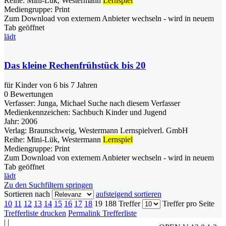
Reihe:
Mini-Lük, Westermann
Lernspiel
Mediengruppe:
Print
Zum Download von externem Anbieter wechseln - wird in neuem
Tab geöffnet
lädt
Das kleine Rechenfrühstück bis 20
für Kinder von 6 bis 7 Jahren
0 Bewertungen
Verfasser:
Junga, Michael
Suche nach diesem Verfasser
Medienkennzeichen:
Sachbuch Kinder und Jugend
Jahr:
2006
Verlag:
Braunschweig, Westermann Lernspielverl. GmbH
Reihe:
Mini-Lük, Westermann
Lernspiel
Mediengruppe:
Print
Zum Download von externem Anbieter wechseln - wird in neuem
Tab geöffnet
lädt
Zu den Suchfiltern springen
Sortieren nach
aufsteigend sortieren
10
11
12
13
14
15
16
17
18
19
188 Treffer
Treffer pro Seite
Trefferliste drucken
Permalink Trefferliste
|
|