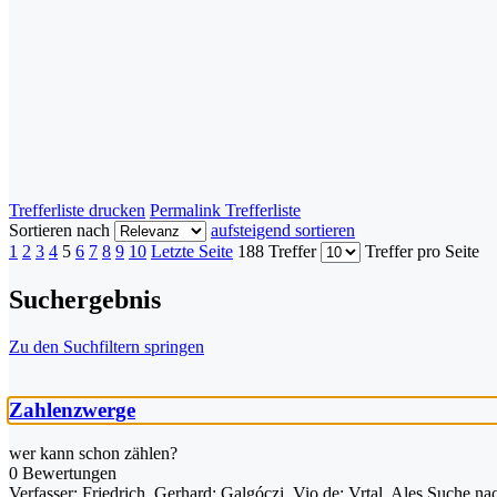
Trefferliste drucken
Permalink Trefferliste
Sortieren nach
aufsteigend sortieren
1
2
3
4
5
6
7
8
9
10
Letzte Seite
188 Treffer
Treffer pro Seite
Suchergebnis
Zu den Suchfiltern springen
Zahlenzwerge
wer kann schon zählen?
0 Bewertungen
Verfasser:
Friedrich, Gerhard
;
Galgóczi, Vio de
;
Vrtal, Ales
Suche nac