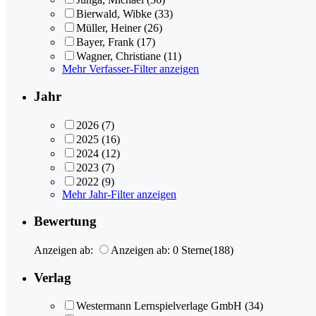
Bierwald, Wibke
(33)
Müller, Heiner
(26)
Bayer, Frank
(17)
Wagner, Christiane
(11)
Mehr Verfasser-Filter anzeigen
Jahr
2026
(7)
2025
(16)
2024
(12)
2023
(7)
2022
(9)
Mehr Jahr-Filter anzeigen
Bewertung
Anzeigen ab:
Anzeigen ab: 0 Sterne
(188)
Verlag
Westermann Lernspielverlage GmbH
(34)