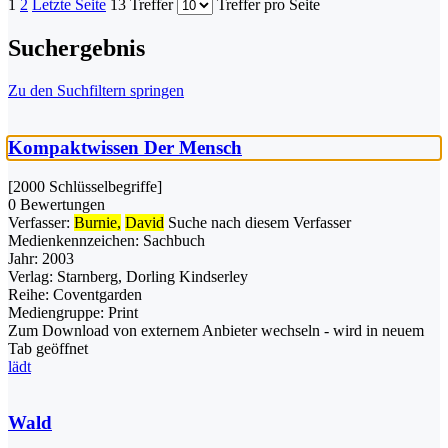
1
2
Letzte Seite
13 Treffer
Treffer pro Seite
Suchergebnis
Zu den Suchfiltern springen
Kompaktwissen Der Mensch
[2000 Schlüsselbegriffe]
0 Bewertungen
Verfasser:
Burnie,
David
Suche nach diesem Verfasser
Medienkennzeichen:
Sachbuch
Jahr:
2003
Verlag:
Starnberg, Dorling Kindserley
Reihe:
Coventgarden
Mediengruppe:
Print
Zum Download von externem Anbieter wechseln - wird in neuem
Tab geöffnet
lädt
Wald