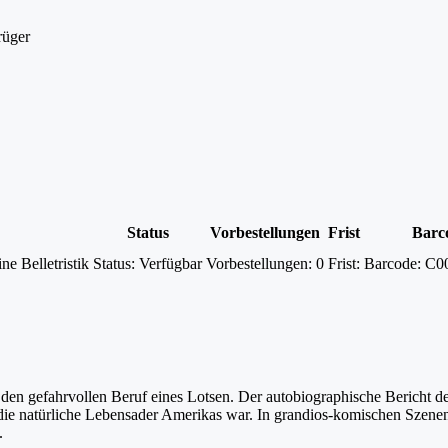
rüger
Status
Vorbestellungen
Frist
Barc
e Belletristik
Status:
Verfügbar
Vorbestellungen:
0
Frist:
Barcode:
C0
den gefahrvollen Beruf eines Lotsen. Der autobiographische Bericht de
 die natürliche Lebensader Amerikas war. In grandios-komischen Szenen
.