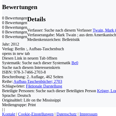
Bewertungen
0 Bewertungen
Details
0 Bewertungen
0 Bewertungen
Verfasser:
Suche nach diesem Verfasser
Twain, Mark (
0 Bewertungen
Verfasserangabe:
Mark Twain ; aus dem Amerikanisc
0 Bewertungen
Medienkennzeichen:
Belletristik
Jahr:
2012
Verlag:
Berlin :, Aufbau-Taschenbuch
opens in new tab
Diesen Link in neuem Tab öffnen
Systematik:
Suche nach dieser Systematik
Be0
Suche nach diesem Interessenskreis
ISBN:
978-3-7466-2703-8
Beschreibung:
2. Auflage, 462 Seiten
Reihe:
Aufbau-Taschenbücher; 2703
Schlagwörter:
Fiktionale Darstellung
Beteiligte Personen:
Suche nach dieser Beteiligten Person
Krüger, Lor
Sprache:
Deutsch
Originaltitel:
Life on the Mississippi
Mediengruppe:
Print
|
|
Kontakt
|
Cookie-Einstellungen
|
Datenschutz
|
Impressum