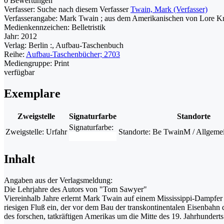
0 Bewertungen
Verfasser:
Suche nach diesem Verfasser
Twain, Mark (Verfasser)
Verfasserangabe:
Mark Twain ; aus dem Amerikanischen von Lore K
Medienkennzeichen:
Belletristik
Jahr:
2012
Verlag:
Berlin :, Aufbau-Taschenbuch
Reihe:
Aufbau-Taschenbücher; 2703
Mediengruppe:
Print
verfügbar
Exemplare
Zweigstelle
Signaturfarbe
Standorte
Signaturfarbe:
Zweigstelle:
Urfahr
Standorte:
Be TwainM / Allgemein
Inhalt
Angaben aus der Verlagsmeldung:
Die Lehrjahre des Autors von "Tom Sawyer"
Viereinhalb Jahre erlernt Mark Twain auf einem Mississippi-Dampfer 
riesigen Fluß ein, der vor dem Bau der transkontinentalen Eisenbahn
des forschen, tatkräftigen Amerikas um die Mitte des 19. Jahrhunderts