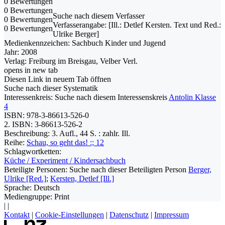
0 Bewertungen
0 Bewertungen
Suche nach diesem Verfasser
0 Bewertungen
Verfasserangabe:
[Ill.: Detlef Kersten. Text und Red.:
0 Bewertungen
Ulrike Berger]
Medienkennzeichen:
Sachbuch Kinder und Jugend
Jahr:
2008
Verlag:
Freiburg im Breisgau, Velber Verl.
opens in new tab
Diesen Link in neuem Tab öffnen
Suche nach dieser Systematik
Interessenkreis:
Suche nach diesem Interessenskreis
Antolin Klasse
4
ISBN:
978-3-86613-526-0
2. ISBN:
3-86613-526-2
Beschreibung:
3. Aufl., 44 S. : zahlr. Ill.
Reihe:
Schau, so geht das! :; 12
Schlagwortketten:
Küche / Experiment / Kindersachbuch
Beteiligte Personen:
Suche nach dieser Beteiligten Person
Berger,
Ulrike [Red.]
;
Kersten, Detlef [Ill.]
Sprache:
Deutsch
Mediengruppe:
Print
|
|
Kontakt
|
Cookie-Einstellungen
|
Datenschutz
|
Impressum