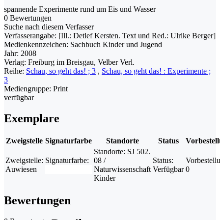
spannende Experimente rund um Eis und Wasser
0 Bewertungen
Suche nach diesem Verfasser
Verfasserangabe:
[Ill.: Detlef Kersten. Text und Red.: Ulrike Berger]
Medienkennzeichen:
Sachbuch Kinder und Jugend
Jahr:
2008
Verlag:
Freiburg im Breisgau, Velber Verl.
Reihe:
Schau, so geht das! ; 3
,
Schau, so geht das! : Experimente ;
3
Mediengruppe:
Print
verfügbar
Exemplare
Zweigstelle
Signaturfarbe
Standorte
Status
Vorbestel
Standorte:
SJ 502.
Zweigstelle:
Signaturfarbe:
08 /
Status:
Vorbestell
Auwiesen
Naturwissenschaft
Verfügbar
0
Kinder
Bewertungen