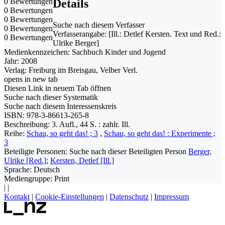
0 Bewertungen
Details
0 Bewertungen
0 Bewertungen
Suche nach diesem Verfasser
0 Bewertungen
Verfasserangabe:
[Ill.: Detlef Kersten. Text und Red.:
0 Bewertungen
Ulrike Berger]
Medienkennzeichen:
Sachbuch Kinder und Jugend
Jahr:
2008
Verlag:
Freiburg im Breisgau, Velber Verl.
opens in new tab
Diesen Link in neuem Tab öffnen
Suche nach dieser Systematik
Suche nach diesem Interessenskreis
ISBN:
978-3-86613-265-8
Beschreibung:
3. Aufl., 44 S. : zahlr. Ill.
Reihe:
Schau, so geht das! ; 3
,
Schau, so geht das! : Experimente ;
3
Beteiligte Personen:
Suche nach dieser Beteiligten Person
Berger,
Ulrike [Red.]
;
Kersten, Detlef [Ill.]
Sprache:
Deutsch
Mediengruppe:
Print
|
|
Kontakt
|
Cookie-Einstellungen
|
Datenschutz
|
Impressum