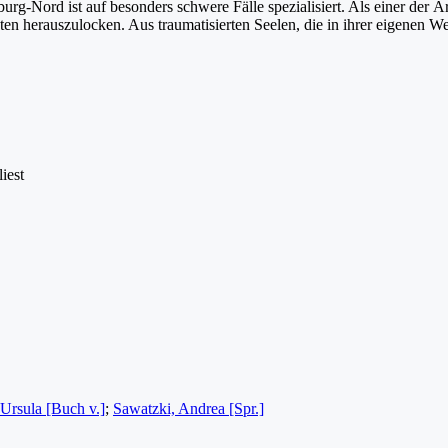
burg-Nord ist auf besonders schwere Fälle spezialisiert. Als einer de
ten herauszulocken. Aus traumatisierten Seelen, die in ihrer eigenen We
iest
Ursula [Buch v.]
;
Sawatzki, Andrea [Spr.]