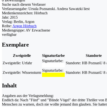
0 Bewertungen
Suche nach diesem Verfasser
Verfasserangabe:
Ursula Poznanski. Andrea Sawatzki liest
Medienkennzeichen:
Hörbuch
Jahr:
2015
Verlag:
Berlin, Argon
Reihe:
Argon Hörbuch
Mediengruppe:
AV Erwachsene
verfügbar
Exemplare
Zweigstelle
Signaturfarbe
Standorte
Signaturfarbe:
Zweigstelle:
Urfahr
Standorte:
HB PoznanU 8 
Signaturfarbe:
Zweigstelle:
Wissensturm
Standorte:
HB PoznanU 8 
Inhalt
Angaben aus der Verlagsmeldung:
Endlich da: Nach "Fünf" und "Blinde Vögel" der dritte Thriller von Be
Menschen zu warnen, doch nie wollte jemand ihm glauben. Sie hatten e