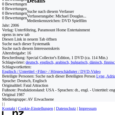
Details
0 Bewertungen
0 Bewertungen
Suche nach diesem Verfasser
0 Bewertungen
Verfasserangabe:
Michael Douglas...
0 Bewertungen
Medienkennzeichen:
DVD Spielfilm
Jahr:
2006
Verlag:
Unterföhring, Paramount Home Entertainment
opens in new tab
Diesen Link in neuem Tab öffnen
Suche nach dieser Systematik
Suche nach diesem Interessenskreis
Altersfreigabe:
16
Beschreibung:
Special Collector's Edition, 1 DVD (ca. 114 Min.)
Schlagwörter:
deutsch, englisch, arabisch, bulgarisch, dänisch, finni
Schlagwortketten:
Englisch / Untertitel <Film> / Hörgeschädigter / DVD-Video
Beteiligte Personen:
Suche nach dieser Beteiligten Person
Lyne, Adri
Sprache:
Deutsch, Englisch
Originaltitel:
Fatal Attraction
Fußnote:
Produktionsland: USA - Sprachen: dt., engl. - Untertitel: engl.
Original 1987
Mediengruppe:
AV Erwachsene
|
|
Kontakt
|
Cookie-Einstellungen
|
Datenschutz
|
Impressum