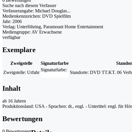
0 Bewertungen
Suche nach diesem Verfasser
Verfasserangabe:
Michael Douglas...
Medienkennzeichen:
DVD Spielfilm
Jahr:
2006
Verlag:
Unterföhring, Paramount Home Entertainment
Mediengruppe:
AV Erwachsene
verfügbar
Exemplare
Zweigstelle
Signaturfarbe
Standor
Signaturfarbe:
Zweigstelle:
Urfahr
Standorte:
DVD TT.KT. 06 Verhaen
Inhalt
ab 16 Jahren
Produktionsland: USA - Sprachen: dt., engl. - Untertitel: engl. für Hörge
Bewertungen
0 Bewertungen