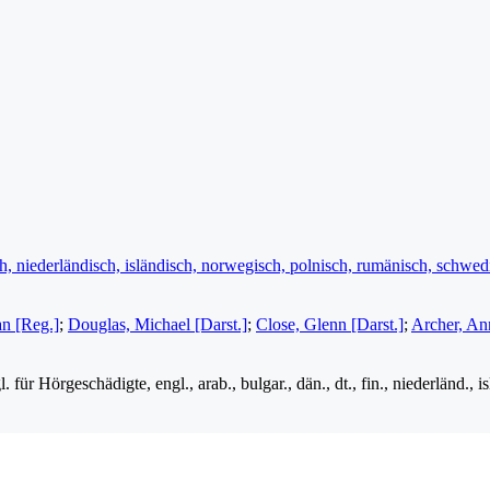
sch, niederländisch, isländisch, norwegisch, polnisch, rumänisch, schwed
an [Reg.]
;
Douglas, Michael [Darst.]
;
Close, Glenn [Darst.]
;
Archer, Ann
 für Hörgeschädigte, engl., arab., bulgar., dän., dt., fin., niederländ., 