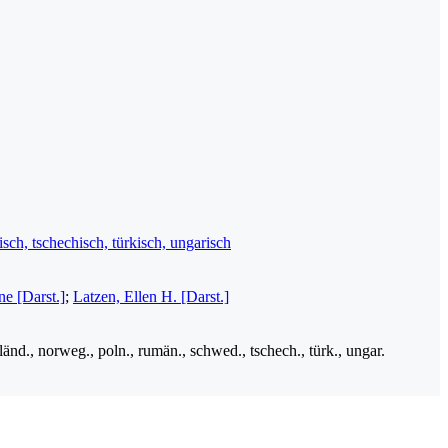
isch, tschechisch, türkisch, ungarisch
e [Darst.]
;
Latzen, Ellen H. [Darst.]
isländ., norweg., poln., rumän., schwed., tschech., türk., ungar.