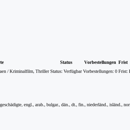
te
Status
Vorbestellungen
Frist
 / Kriminalfilm, Thriller
Status:
Verfügbar
Vorbestellungen:
0
Frist:
schädigte, engl., arab., bulgar., dän., dt., fin., niederländ., isländ., n