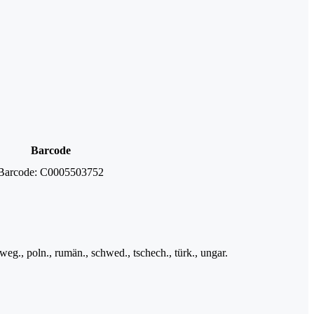
Barcode
Barcode:
C0005503752
orweg., poln., rumän., schwed., tschech., türk., ungar.