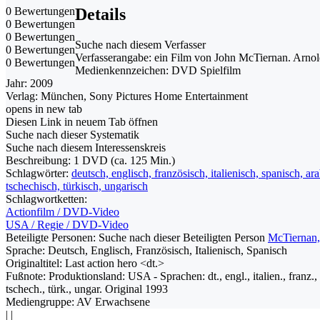
0 Bewertungen
Details
0 Bewertungen
0 Bewertungen
Suche nach diesem Verfasser
0 Bewertungen
Verfasserangabe:
ein Film von John McTiernan. Arnol
0 Bewertungen
Medienkennzeichen:
DVD Spielfilm
Jahr:
2009
Verlag:
München, Sony Pictures Home Entertainment
opens in new tab
Diesen Link in neuem Tab öffnen
Suche nach dieser Systematik
Suche nach diesem Interessenskreis
Beschreibung:
1 DVD (ca. 125 Min.)
Schlagwörter:
deutsch, englisch, französisch, italienisch, spanisch, a
tschechisch, türkisch, ungarisch
Schlagwortketten:
Actionfilm / DVD-Video
USA / Regie / DVD-Video
Beteiligte Personen:
Suche nach dieser Beteiligten Person
McTiernan,
Sprache:
Deutsch, Englisch, Französisch, Italienisch, Spanisch
Originaltitel:
Last action hero <dt.>
Fußnote:
Produktionsland: USA - Sprachen: dt., engl., italien., franz., sp
tschech., türk., ungar. Original 1993
Mediengruppe:
AV Erwachsene
|
|