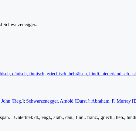
d Schwarzenegger...
rabisch, dänisch, finnisch, griechisch, hebräisch, hindi, niederländisch, 
 John [Reg.]
;
Schwarzenegger, Arnold [Darst.]
;
Abraham, F. Murray [D
an. - Untertitel: dt., engl., arab., dän., finn., franz., griech., heb., hind