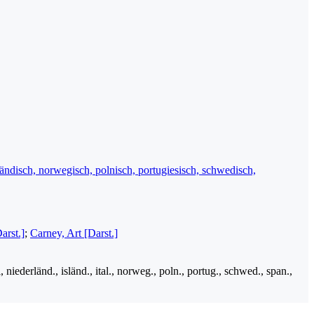
isländisch, norwegisch, polnisch, portugiesisch, schwedisch,
arst.]
;
Carney, Art [Darst.]
i, niederländ., isländ., ital., norweg., poln., portug., schwed., span.,