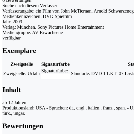
0 Bewertungen
Suche nach diesem Verfasser
Verfasserangabe:
ein Film von John McTiernan. Arnold Schwarzenegg
Medienkennzeichen:
DVD Spielfilm
Jahr:
2009
Verlag:
München, Sony Pictures Home Entertainment
Mediengruppe:
AV Erwachsene
verfügbar
Exemplare
Zweigstelle
Signaturfarbe
St
Signaturfarbe:
Zweigstelle:
Urfahr
Standorte:
DVD TT.KT. 07 Lastact
Inhalt
ab 12 Jahren
Produktionsland: USA - Sprachen: dt., engl., italien., franz., span. - Unte
türk., ungar.
Bewertungen