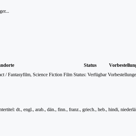
er...
andorte
Status
Vorbestellun
 / Fantasyfilm, Science Fiction Film
Status:
Verfügbar
Vorbestellunge
rtitel: dt., engl., arab., dän., finn., franz., griech., heb., hindi, niederl