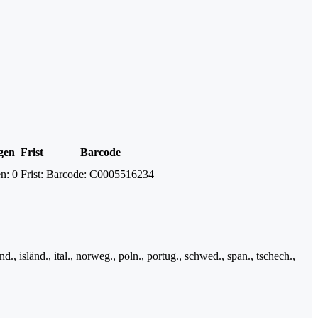
gen
Frist
Barcode
n:
0
Frist:
Barcode:
C0005516234
änd., isländ., ital., norweg., poln., portug., schwed., span., tschech.,