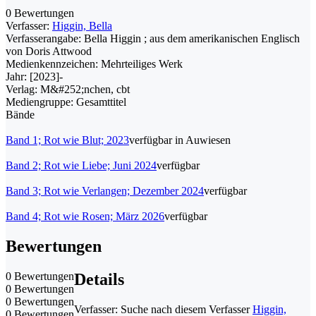
0 Bewertungen
Verfasser:
Higgin, Bella
Verfasserangabe:
Bella Higgin ; aus dem amerikanischen Englisch
von Doris Attwood
Medienkennzeichen:
Mehrteiliges Werk
Jahr:
[2023]-
Verlag:
M&#252;nchen, cbt
Mediengruppe:
Gesamttitel
Bände
Band 1; Rot wie Blut; 2023
verfügbar in Auwiesen
Band 2; Rot wie Liebe; Juni 2024
verfügbar
Band 3; Rot wie Verlangen; Dezember 2024
verfügbar
Band 4; Rot wie Rosen; März 2026
verfügbar
Bewertungen
0 Bewertungen
Details
0 Bewertungen
0 Bewertungen
Verfasser:
Suche nach diesem Verfasser
Higgin,
0 Bewertungen