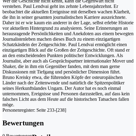
Wer die Geschichte nicht kennt, kann die Gegenwart nicht
verstehen. Paul Lendvai geht ins zehnte Lebensjahrzehnt. Er
beobachtet die aktuellen Ereignisse mit derselben wachen Klarheit,
die ihn in seiner gesamten journalistischen Karriere auszeichnete.
Daher ist er wie kaum ein anderer in der Lage, selbst erlebte Historie
vor aktuellem Hintergrund zu analysieren. Seine Erinnerungen an
herausragende Persönlichkeiten und Anekdoten aus einem bewegten
Journalistenleben machen dieses Buch zu einem einzigartigen
Schatzkästlein der Zeitgeschichte. Paul Lendvai ermöglicht einen
einzigartigen Blick auf die Großen der Zeitgeschichte. Oft stand er
an den entscheidenden Punkten politischer Entwicklungen. Als
Journalist, aber auch als Gesprächspartner internationaler Mover und
Shaker, die in ihm ein Gegenüber fanden, mit dem man gerne
Diskussionen mit Tiefgang und persönlicher Dimension führt.
Bruno Kreisky etwa, die führenden Köpfe der osteuropäischen
Länder nach der Zeitenwende und natürlich die Spitzenpolitiker
seines Herkunftslandes Ungarn. Der Autor hat es noch einmal
unternommen, Ereignisse und Personen darzustellen, auf dass kein
falsches Licht aus dem Heute auf die historischen Tatsachen fallen
möge.
Personenregister: Seite 233-[238]
Bewertungen
0 Bewertungen