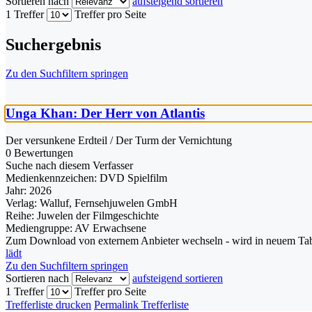
Sortieren nach
aufsteigend sortieren
1 Treffer
Treffer pro Seite
Suchergebnis
Zu den Suchfiltern springen
Unga Khan: Der Herr von Atlantis
Der versunkene Erdteil / Der Turm der Vernichtung
0 Bewertungen
Suche nach diesem Verfasser
Medienkennzeichen:
DVD Spielfilm
Jahr:
2026
Verlag:
Walluf, Fernsehjuwelen GmbH
Reihe:
Juwelen der Filmgeschichte
Mediengruppe:
AV Erwachsene
Zum Download von externem Anbieter wechseln - wird in neuem Tab
lädt
Zu den Suchfiltern springen
Sortieren nach
aufsteigend sortieren
1 Treffer
Treffer pro Seite
Trefferliste drucken
Permalink Trefferliste