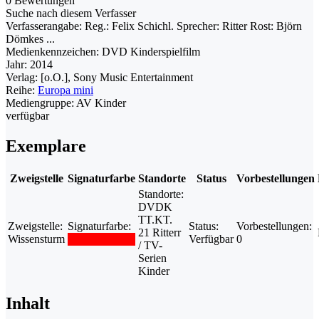
0 Bewertungen
Suche nach diesem Verfasser
Verfasserangabe:
Reg.: Felix Schichl. Sprecher: Ritter Rost: Björn
Dömkes ...
Medienkennzeichen:
DVD Kinderspielfilm
Jahr:
2014
Verlag:
[o.O.], Sony Music Entertainment
Reihe:
Europa mini
Mediengruppe:
AV Kinder
verfügbar
Exemplare
Zweigstelle
Signaturfarbe
Standorte
Status
Vorbestellungen
Standorte:
DVDK
TT.KT.
Zweigstelle:
Signaturfarbe:
Status:
Vorbestellungen:
21 Ritterr
Wissensturm
Verfügbar
0
/ TV-
Serien
Kinder
Inhalt