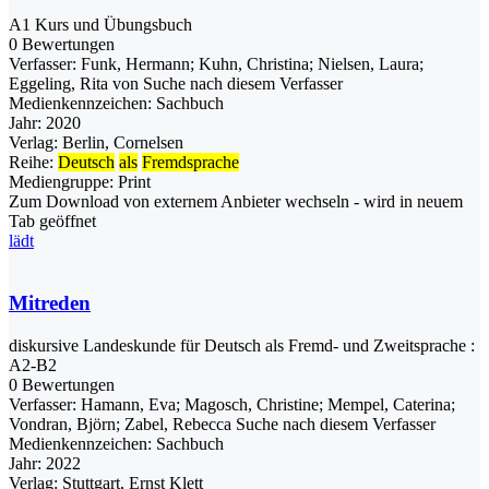
A1 Kurs und Übungsbuch
0 Bewertungen
Verfasser:
Funk, Hermann
;
Kuhn, Christina
;
Nielsen, Laura
;
Eggeling, Rita von
Suche nach diesem Verfasser
Medienkennzeichen:
Sachbuch
Jahr:
2020
Verlag:
Berlin, Cornelsen
Reihe:
Deutsch
als
Fremdsprache
Mediengruppe:
Print
Zum Download von externem Anbieter wechseln - wird in neuem
Tab geöffnet
lädt
Mitreden
diskursive Landeskunde für Deutsch als Fremd- und Zweitsprache :
A2-B2
0 Bewertungen
Verfasser:
Hamann, Eva
;
Magosch, Christine
;
Mempel, Caterina
;
Vondran, Björn
;
Zabel, Rebecca
Suche nach diesem Verfasser
Medienkennzeichen:
Sachbuch
Jahr:
2022
Verlag:
Stuttgart, Ernst Klett