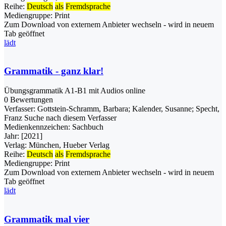
Reihe:
Deutsch
als
Fremdsprache
Mediengruppe:
Print
Zum Download von externem Anbieter wechseln - wird in neuem
Tab geöffnet
lädt
Grammatik - ganz klar!
Übungsgrammatik A1-B1 mit Audios online
0 Bewertungen
Verfasser:
Gottstein-Schramm, Barbara
;
Kalender, Susanne
;
Specht,
Franz
Suche nach diesem Verfasser
Medienkennzeichen:
Sachbuch
Jahr:
[2021]
Verlag:
München, Hueber Verlag
Reihe:
Deutsch
als
Fremdsprache
Mediengruppe:
Print
Zum Download von externem Anbieter wechseln - wird in neuem
Tab geöffnet
lädt
Grammatik mal vier