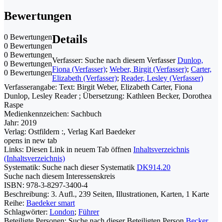
Bewertungen
0 Bewertungen
Details
0 Bewertungen
0 Bewertungen
Verfasser:
Suche nach diesem Verfasser
Dunlop,
0 Bewertungen
Fiona (Verfasser)
;
Weber, Birgit (Verfasser)
;
Carter,
0 Bewertungen
Elizabeth (Verfasser)
;
Reader, Lesley (Verfasser)
Verfasserangabe:
Text: Birgit Weber, Elizabeth Carter, Fiona
Dunlop, Lesley Reader ; Übersetzung: Kathleen Becker, Dorothea
Raspe
Medienkennzeichen:
Sachbuch
Jahr:
2019
Verlag:
Ostfildern :, Verlag Karl Baedeker
opens in new tab
Links:
Diesen Link in neuem Tab öffnen
Inhaltsverzeichnis
(Inhaltsverzeichnis)
Systematik:
Suche nach dieser Systematik
DK914.20
Suche nach diesem Interessenskreis
ISBN:
978-3-8297-3400-4
Beschreibung:
3. Aufl., 239 Seiten, Illustrationen, Karten, 1 Karte
Reihe:
Baedeker smart
Schlagwörter:
London
;
Führer
Beteiligte Personen:
Suche nach dieser Beteiligten Person
Becker,