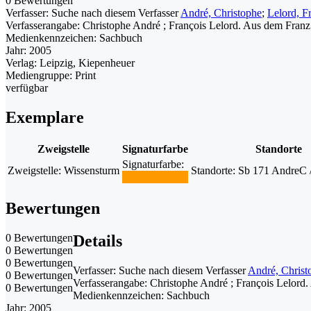
0 Bewertungen
Verfasser:
Suche nach diesem Verfasser
André, Christophe
;
Lelord, F
Verfasserangabe:
Christophe André ; François Lelord. Aus dem Franz
Medienkennzeichen:
Sachbuch
Jahr:
2005
Verlag:
Leipzig, Kiepenheuer
Mediengruppe:
Print
verfügbar
Exemplare
Zweigstelle
Signaturfarbe
Standorte
Signaturfarbe:
Zweigstelle:
Wissensturm
Standorte:
Sb 171 AndreC /
Bewertungen
0 Bewertungen
Details
0 Bewertungen
0 Bewertungen
Verfasser:
Suche nach diesem Verfasser
André, Christ
0 Bewertungen
Verfasserangabe:
Christophe André ; François Lelord
0 Bewertungen
Medienkennzeichen:
Sachbuch
Jahr:
2005