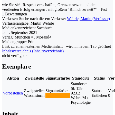
wie Sie sich Respekt verschaffen, Grenzen setzen und den
verdienten Erfolg erlangen : mit großem "Bin ich zu nett?" - Test
1 Bewertungen
Verfasser:
Suche nach diesem Verfasser
Wehrle, Martin (Verfasser)
Verfasserangabe:
Martin Wehrle
Medienkennzeichen:
Sachbuch
Jahr:
September 2021
Verlag:
München, Mosaik
Mediengruppe:
Print
Link zu einem externen Medieninhalt - wird in neuem Tab geöffnet
Inhaltsverzeichnis (Inhaltsverzeichnis)
nicht verfügbar
Exemplare
Aktion
Zweigstelle
Signaturfarbe
Standorte
Status
Vor
Standorte:
Sb 159.
Zweigstelle:
Signaturfarbe:
Status:
Vorb
Vorbestellen
923.2
Wissensturm
Entliehen
0
WehrleM /
Psychologie
Inhalt